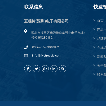
联系信息
快速
首页
五棵树(深圳)电子有限公司
产品
深圳市福田区华强街道华强北电子市场2
号楼3楼23C135.
品牌
0086-755-83010882
在线
info@fivetreesic.com
新闻
关于
联系