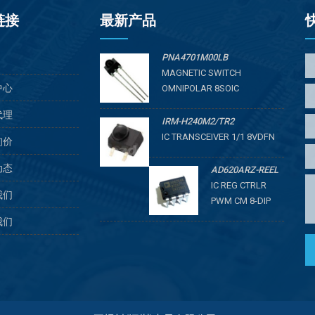
链接
最新产品
PNA4701M00LB
MAGNETIC SWITCH
中心
OMNIPOLAR 8SOIC
代理
IRM-H240M2/TR2
IC TRANSCEIVER 1/1 8VDFN
询价
动态
AD620ARZ-REEL
IC REG CTRLR
我们
PWM CM 8-DIP
我们