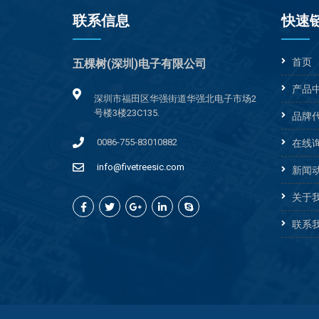
联系信息
快速
首页
五棵树(深圳)电子有限公司
产品
深圳市福田区华强街道华强北电子市场2
号楼3楼23C135.
品牌
0086-755-83010882
在线
info@fivetreesic.com
新闻
关于
联系