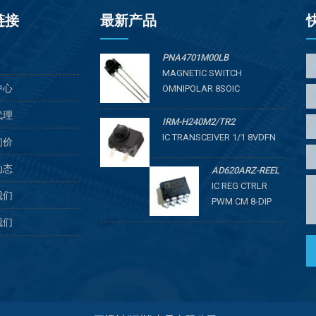
链接
最新产品
PNA4701M00LB
MAGNETIC SWITCH
中心
OMNIPOLAR 8SOIC
代理
IRM-H240M2/TR2
IC TRANSCEIVER 1/1 8VDFN
询价
动态
AD620ARZ-REEL
IC REG CTRLR
我们
PWM CM 8-DIP
我们