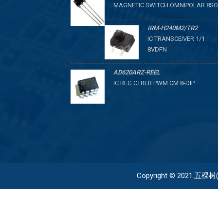
MAGNETIC SWITCH OMNIPOLAR 8SO
IRM-H240M2/TR2
IC TRANSCEIVER 1/1
8VDFN
AD620ARZ-REEL
IC REG CTRLR PWM CM 8-DIP
Copyright © 2021.五棵树