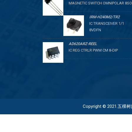
MAGNETIC SWITCH OMNIPOLAR 8SO
IRM-H240M2/TR2
IC TRANSCEIVER 1/1
8VDFN
AD620ARZ-REEL
IC REG CTRLR PWM CM 8-DIP
Copyright © 2021.五棵树