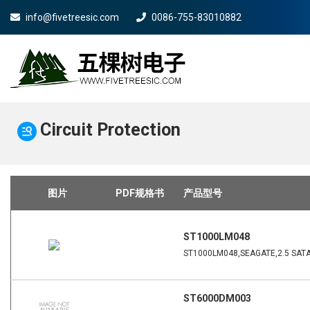
info@fivetreesic.com
0086-755-83010882
Mobile Menu W
Circuit Protection
图片
PDF规格书
产品型号
ST1000LM048
ST1000LM048,SEAGATE,2.5 SAT
ST6000DM003