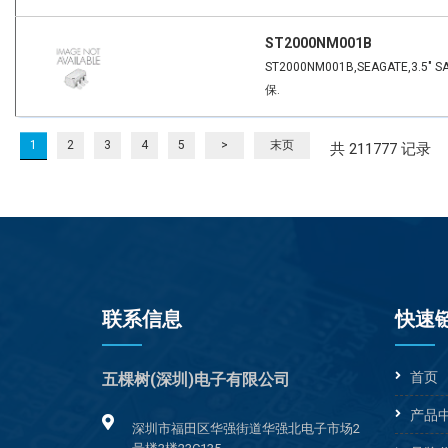
ST2000NM001B
ST2000NM001B,SEAGATE,3.5" S
保.
1
2
3
4
5
>
末页
共 211777 记录
联系信息
快速
首页
五棵树(深圳)电子有限公司
产品
深圳市福田区华强街道华强北电子市场2